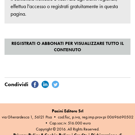
effettua l'accesso o registrati gratuitamente
in questa
pagina
.
Pacini Editore Srl
via Gherardesca 1, 56121 Pisa • cod.fisc, p.iva, reg.imp.prov.pi 00696690502
• Cap.soc.iv. 516.000 euro
Copyright © 2016. All Rights Reserved.
Privacy Policy & Cookie Policy
|
Credits
|
Dichiarazione di