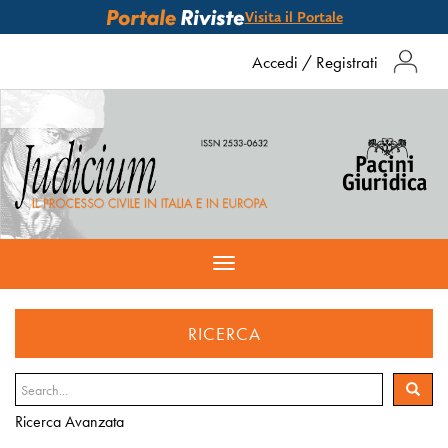
Visita il Portale
Accedi
/
Registrati
Toggle
navigation
RICERCA
Ricerca Avanzata