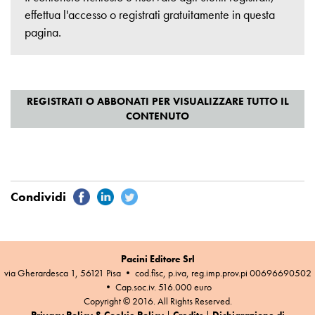
effettua l'accesso o registrati gratuitamente
in questa
pagina
.
Pacini Editore Srl
via Gherardesca 1, 56121 Pisa • cod.fisc, p.iva, reg.imp.prov.pi 00696690502
• Cap.soc.iv. 516.000 euro
Copyright © 2016. All Rights Reserved.
Privacy Policy & Cookie Policy
|
Credits
|
Dichiarazione di