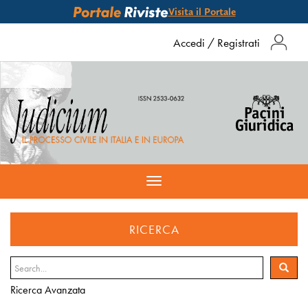
Visita il Portale
Accedi
/
Registrati
Toggle
navigation
RICERCA
Ricerca Avanzata