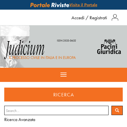
Visita il Portale
Accedi
/
Registrati
Toggle
navigation
RICERCA
Ricerca Avanzata